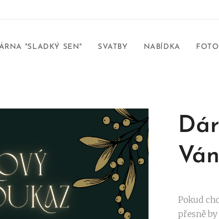
ÁRNA "SLADKÝ SEN"
SVATBY
NABÍDKA
FOTO
Dár
Ván
Pokud chce
přesně by