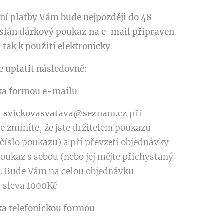
ní platby Vám bude nejpozději do 48
slán dárkový poukaz na e-mail připraven
u tak k použití elektronicky.
e uplatit následovně:
ka formou e-mailu
l
svickovasvatava@seznam.cz
při
e zmíníte, že jste držitelem poukazu
 číslo poukazu) a při převzetí objednávky
poukaz s sebou (nebo jej mějte přichystaný
 . Bude Vám na celou objednávku
 sleva 1000Kč
a telefonickou formou