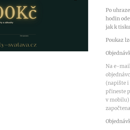
Po uhraze
hodin ode
jak k tisk
Poukaz lz
Objednáv
Na e-mai
objednávc
(napište i
přineste 
v mobilu)
započtena
Objednávk