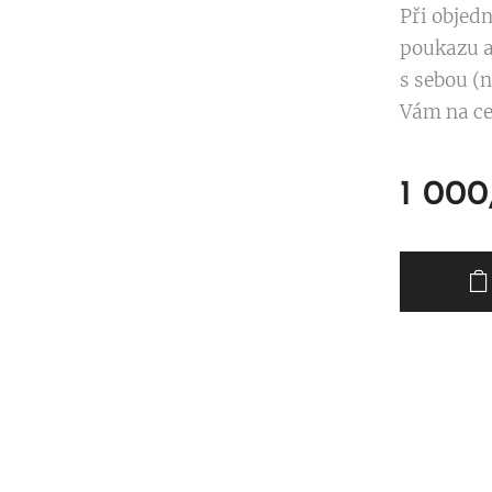
Při objedn
poukazu a
s sebou (n
Vám na ce
1 000