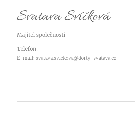
Svatava Svíčková
Majitel společnosti
Telefon:
E-mail:
svatava.svickova@dorty-svatava.cz