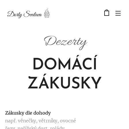
Dezerty
DOMÁCÍ
ZÁKUSKY
Zákusky dle dohody
např. věnečky, větrníky, ovocné
řezy, pařížský dort, rolády