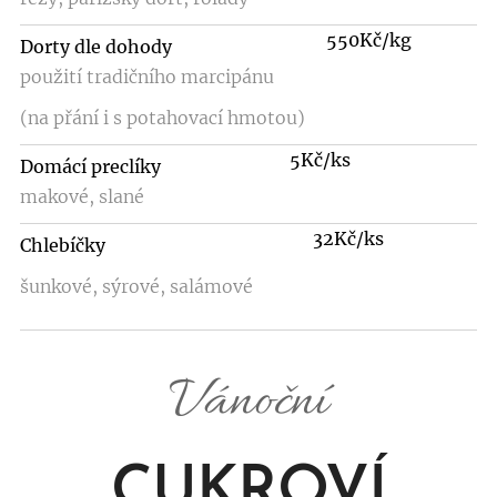
550Kč/kg
Dorty dle dohody
použití tradičního marcipánu
(na přání i s potahovací hmotou)
5Kč/ks
Domácí preclíky
makové, slané
32Kč/ks
Chlebíčky
šunkové, sýrové, salámové
Vánoční
CUKROVÍ