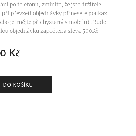
ání po telefonu, zmíníte, že jste držitele
 při převzetí objednávky přinesete poukaz
ebo jej mějte přichystaný v mobilu) . Bude
lou objednávku započtena sleva 500Kč
00
Kč
DO KOŠÍKU