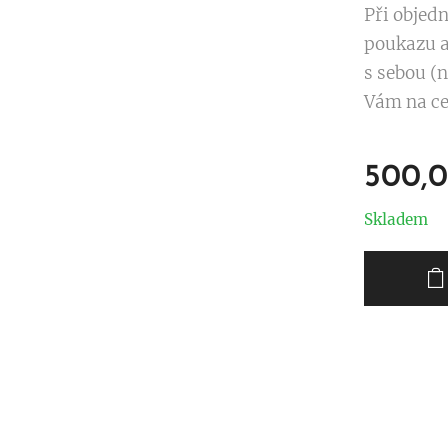
Při objedn
poukazu a
s sebou (n
Vám na ce
500,
Skladem