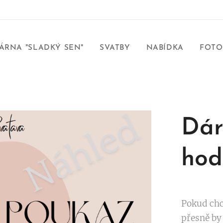
ÁRNA "SLADKÝ SEN"
SVATBY
NABÍDKA
FOTO
Dár
hod
Pokud chce
přesně by