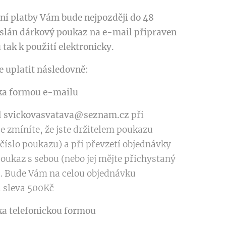
ní platby Vám bude nejpozději do 48
slán dárkový poukaz na e-mail připraven
u tak k použití elektronicky.
e uplatit následovně:
ka formou e-mailu
l
svickovasvatava@seznam.cz
při
e zmíníte, že jste držitelem poukazu
 číslo poukazu) a při převzetí objednávky
poukaz s sebou (nebo jej mějte přichystaný
 . Bude Vám na celou objednávku
 sleva 500Kč
a telefonickou formou