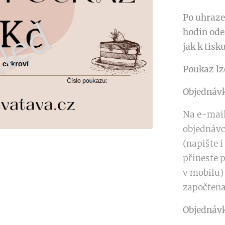
Po uhraze
hodin ode
jak k tisk
Poukaz lz
Objednáv
Na e-mai
objednávc
(napište i
přineste 
v mobilu)
započtena
Objednávk